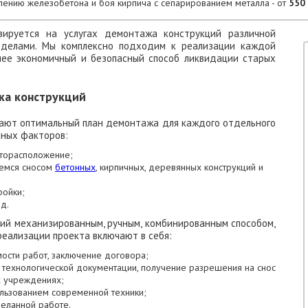
лению железобетона и боя кирпича с сепарированием металла - от
550 
изируется на услугах демонтажа конструкций различной
еделами. Мы комплексно подходим к реализации каждой
лее экономичный и безопасный способ ликвидации старых
жа конструкций
ают оптимальный план демонтажа для каждого отдельного
чных факторов:
сторасположение;
аемся сносом
бетонных
, кирпичных, деревянных конструкций и
ройки;
д.
й механизированным, ручным, комбинированным способом,
реализации проекта включают в себя:
мости работ, заключение договора;
 технологической документации, получение разрешения на снос
х учреждениях;
ользованием современной техники;
еланной работе.