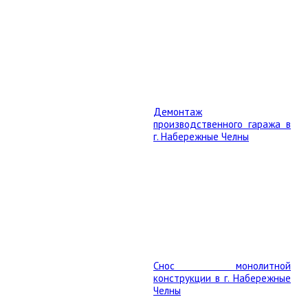
Демонтаж
производственного гаража в
г. Набережные Челны
Снос монолитной
конструкции в г. Набережные
Челны