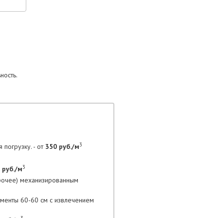
ность.
3
 погрузку. - от
350 руб./м
3
 руб./м
прочее) механизированным
гменты 60-60 см с извлечением
3