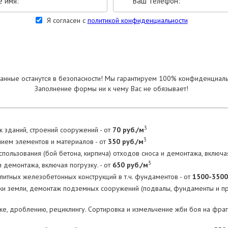
Я согласен с
политикой конфиденциальности
УКАЗАТЬ РАЗМЕРЫ
анные останутся в безопасности! Мы гарантируем 100% конфиденциаль
Заполнение формы ни к чему Вас не обязывает!
3
 зданий, строений сооружений - от
70 руб./м
3
нием элементов и материалов - от
350 руб./м
пользования (бой бетона, кирпича) отходов сноса и демонтажа, включая
3
 демонтажа, включая погрузку. - от
650 руб./м
тных железобетонных конструкций в т.ч. фундаментов - от
1500-3500
тки земли, демонтаж подземных сооружений (подвалы, фундаменты и 
ке, дроблению, рециклингу. Сортировка и измельчение жби боя на фра