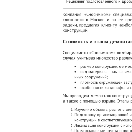
Рециклинг подготовленного к дроб
Компания «Сносим.ком» специал
сложности в Москве и за ее пр
задачи, предлагая клиенту наибо
конструкций.
Стоимость и этапы демонта
Специалисты «Сносим.ком» подбир
случая, учитывая множество разли
размер конструкции, ее ме
вид материала – мы заним
иных сооружений;
плотность окружающей заст
особенности ландшафта и т.
Мы проводим демонтаж конструкци
а также с помощью взрыва. Этапы 
Изучение объекта, расчет стои
Подготовку организационной и
конструкции в соответствующи
Ликвидация конструкции с исп
Предоставление отчета о прод