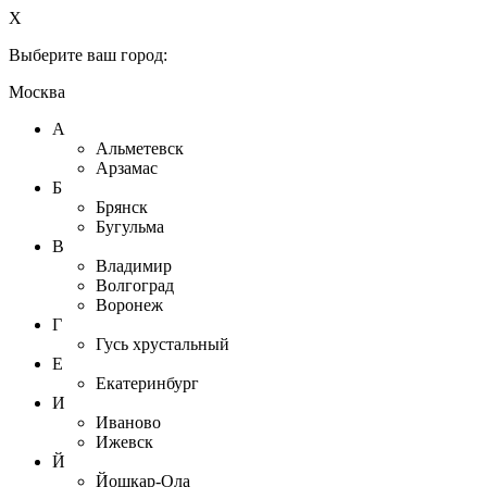
X
Выберите ваш город:
Москва
А
Альметевск
Арзамас
Б
Брянск
Бугульма
В
Владимир
Волгоград
Воронеж
Г
Гусь хрустальный
Е
Екатеринбург
И
Иваново
Ижевск
Й
Йошкар-Ола