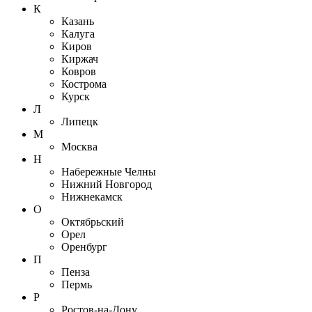
К
Казань
Калуга
Киров
Киржач
Ковров
Кострома
Курск
Л
Липецк
М
Москва
Н
Набережные Челны
Нижний Новгород
Нижнекамск
О
Октябрьский
Орел
Оренбург
П
Пенза
Пермь
Р
Ростов-на-Дону