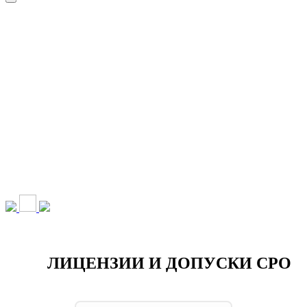
НАШИ УСЛУГИ ▾
О КОМПАНИИ
ПАРК ТЕХНИКИ
ВЫПОЛНЕННЫЕ
ЦЕНЫ
КОНТАКТЫ
РАБОТЫ
СКАЧАТЬ
ОТЗЫВЫ КЛИЕНТОВ
ВИДЕО
ПРЕЗЕНТАЦИЮ
СРО И ЛИЦЕНЗИИ
ЛИЦЕНЗИИ И ДОПУСКИ СРО