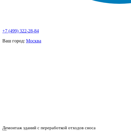
+7 (499) 322-28-84
Ваш город:
Москва
НАШИ УСЛУГИ ▾
О КОМПАНИИ
ПАРК ТЕХНИКИ
ВЫПОЛНЕННЫЕ
ЦЕНЫ
КОНТАКТЫ
РАБОТЫ
СКАЧАТЬ
ОТЗЫВЫ КЛИЕНТОВ
ВИДЕО
ПРЕЗЕНТАЦИЮ
СРО И ЛИЦЕНЗИИ
Демонтаж зданий с переработкой отходов сноса