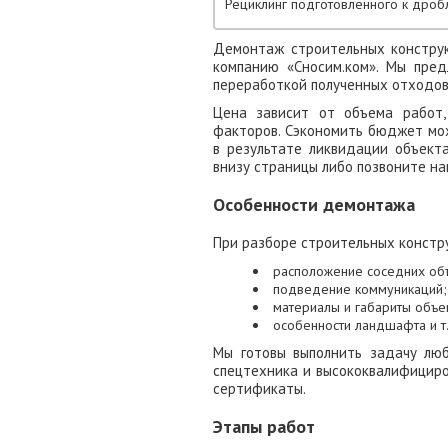
Рециклинг подготовленного к дроб
Демонтаж строительных конструк
компанию «Сносим.ком». Мы пре
переработкой полученных отходов
Цена зависит от объема работ,
факторов. Сэкономить бюджет мож
в результате ликвидации объекта
внизу страницы либо позвоните на
Особенности демонтажа
При разборе строительных констр
расположение соседних объ
подведение коммуникаций;
материалы и габариты объек
особенности ландшафта и т.
Мы готовы выполнить задачу лю
спецтехника и высококвалифицир
сертификаты.
Этапы работ