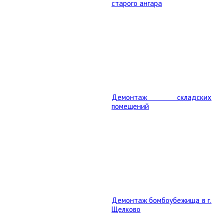
старого ангара
Демонтаж складских
помещений
Демонтаж бомбоубежища в г.
Щелково