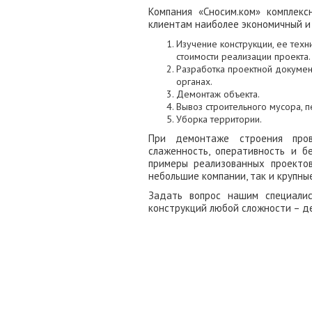
Компания «Сносим.ком» комплек
клиентам наиболее экономичный и 
Изучение конструкции, ее техн
стоимости реализации проекта.
Разработка проектной докумен
органах.
Демонтаж объекта.
Вывоз строительного мусора, 
Уборка территории.
При демонтаже строения пр
слаженность, оперативность и б
примеры реализованных проекто
небольшие компании, так и крупны
Задать вопрос нашим специали
конструкций любой сложности – де