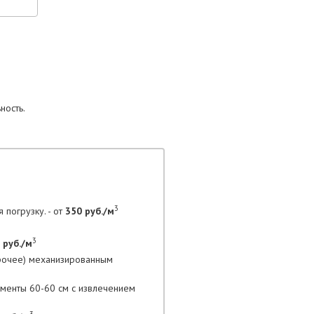
ность.
3
 погрузку. - от
350 руб./м
3
 руб./м
прочее) механизированным
гменты 60-60 см с извлечением
3