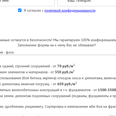
Я согласен с
политикой конфиденциальности
УКАЗАТЬ РАЗМЕРЫ
анные останутся в безопасности! Мы гарантируем 100% конфиденциаль
Заполнение формы ни к чему Вас не обязывает!
3
 зданий, строений сооружений - от
70 руб./м
3
нием элементов и материалов - от
350 руб./м
пользования (бой бетона, кирпича) отходов сноса и демонтажа, включая
3
 демонтажа, включая погрузку. - от
650 руб./м
тных железобетонных конструкций в т.ч. фундаментов - от
1500-3500
тки земли, демонтаж подземных сооружений (подвалы, фундаменты и 
ке, дроблению, рециклингу. Сортировка и измельчение жби боя на фра