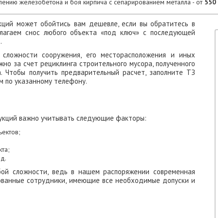
лению железобетона и боя кирпича с сепарированием металла - от
550 
ций может обойтись вам дешевле, если вы обратитесь в
длагаем снос любого объекта «под ключ» с последующей
.
 сложности сооружения, его месторасположения и иных
но за счет рециклинга строительного мусора, полученного
. Чтобы получить предварительный расчет, заполните ТЗ
м по указанному телефону.
укций важно учитывать следующие факторы:
ектов;
та;
д.
бой сложности, ведь в нашем распоряжении современная
ованные сотрудники, имеющие все необходимые допуски и