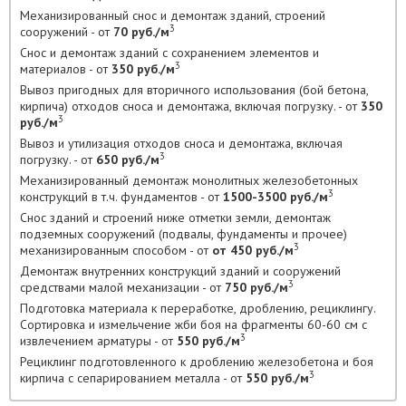
Механизированный снос и демонтаж зданий, строений
3
сооружений - от
70 руб./м
Снос и демонтаж зданий с сохранением элементов и
3
материалов - от
350 руб./м
Вывоз пригодных для вторичного использования (бой бетона,
кирпича) отходов сноса и демонтажа, включая погрузку. - от
350
3
руб./м
Вывоз и утилизация отходов сноса и демонтажа, включая
3
погрузку. - от
650 руб./м
Механизированный демонтаж монолитных железобетонных
3
конструкций в т.ч. фундаментов - от
1500-3500 руб./м
Снос зданий и строений ниже отметки земли, демонтаж
подземных сооружений (подвалы, фундаменты и прочее)
3
механизированным способом - от
от 450 руб./м
Демонтаж внутренних конструкций зданий и сооружений
3
средствами малой механизации - от
750 руб./м
Подготовка материала к переработке, дроблению, рециклингу.
Сортировка и измельчение жби боя на фрагменты 60-60 см с
3
извлечением арматуры - от
550 руб./м
Рециклинг подготовленного к дроблению железобетона и боя
3
кирпича с сепарированием металла - от
550 руб./м