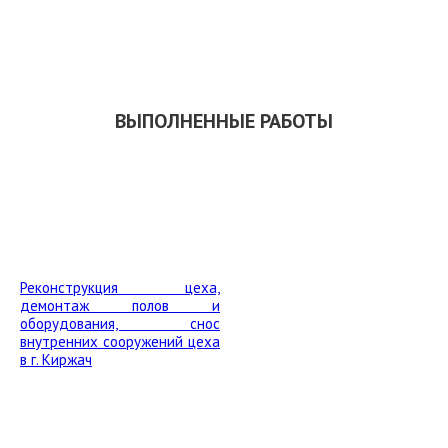
СКАЧАТЬ ПРЕЗЕНТАЦИЮ
ВЫПОЛНЕННЫЕ РАБОТЫ
Реконструкция цеха,
демонтаж полов и
оборудования, снос
внутренних сооружений цеха
в г. Киржач