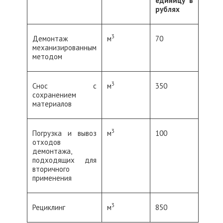
единицу в
рублях
3
Демонтаж
м
70
механизированным
методом
3
Снос с
м
350
сохранением
материалов
3
Погрузка и вывоз
м
100
отходов
демонтажа,
подходящих для
вторичного
применения
3
Рециклинг
м
850