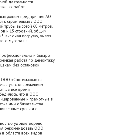
тной деятельности
ажных работ.
ействующем предприятие АО
и к строительству ООО
й трубы высотой 60 метров,
ов и 15 строений, общим
3, включая погрузку, вывоз
ного мусора на
о профессионально и быстро
доемкая работа по демонтажу
цехам без остановок
и ООО «Сносим.ком» на
ачастую с опережением
т. За все время
бедилось, что в ООО
фицированные и грамотные в
ятые ими обязательства
новленные сроки и с
лностью удовлетворено
ния рекомендовать ООО
 в области всех видов