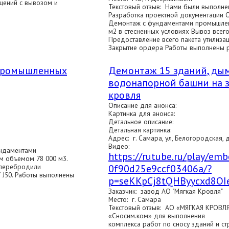
щений с вывозом и
Текстовый отзыв: Нами были выполне
Разработка проектной документации 
Демонтаж с фундаментами промышле
м2 в стесненных условиях Вывоз всег
Предоставление всего пакета утилиза
Закрытие ордера Работы выполнены 
промышленных
Демонтаж 15 зданий, ды
водонапорной башни на з
кровля
Описание для анонса:
Картинка для анонса:
Детальное описание:
Детальная картинка:
Адрес: г. Самара, ул, Белогородская, д
Видео:
ундаментами
https://rutube.ru/play/e
 объемом 78 000 м3.
 перебродили
0f90d25e9ccf03406a/?
J50. Работы выполнены
p=seKKpCj8tQHByycxd8OI
Заказчик: завод АО "Мягкая Кровля"
Место: г. Самара
Текстовый отзыв: АО «МЯГКАЯ КРОВЛ
«Сносим.ком» для выполнения
комплекса работ по сносу зданий и с