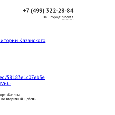
+7 (499) 322-28-84
Ваш город:
Москва
ВИДЕО
СКАЧАТЬ ПРЕЗЕНТАЦИЮ
СРО И ЛИЦЕНЗИИ
ритории Казанского
mbed/58183e1c07eb3e
lV6b-
орт «Казань»
 во вторичный щебень.