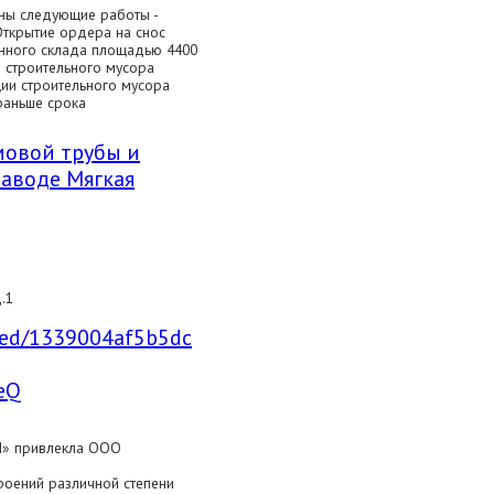
ны следующие работы -
Открытие ордера на снос
нного склада площадью 4400
о строительного мусора
ции строительного мусора
раньше срока
мовой трубы и
аводе Мягкая
.1
mbed/1339004af5b5dc
eQ
Я» привлекла ООО
троений различной степени