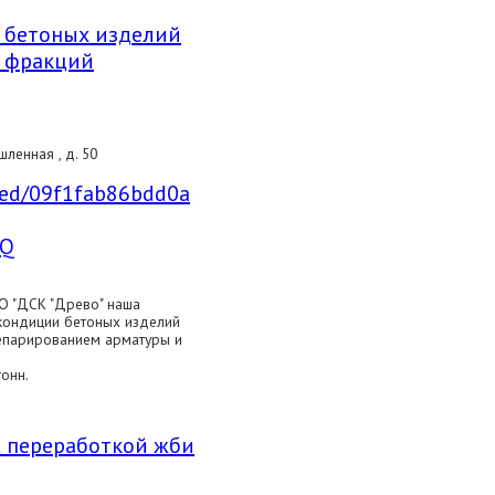
 бетоных изделий
х фракций
ленная , д. 50
mbed/09f1fab86bdd0a
sQ
О "ДСК "Древо" наша
кондиции бетоных изделий
сепарированием арматуры и
онн.
 переработкой жби