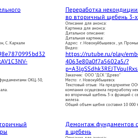
ельного
Переработка некондиции
во вторичный щебень 3-
Описание для анонса:
Картинка для анонса:
Детальное описание:
Детальная картинка:
н, С. Каркали
Адрес: г. Новокуйбышевск , ул. Промыш
Видео:
d/98e7870995bd32
https://rutube.ru/play/e
xAV1C3NV-
4063e80a0f7a5602a5/?
p=A3lgSSdhk3REJTVquIRx
Заказчик: ООО "ДСК "Древо"
 фундаментами ОКЦ-50,
Место: г. Новокуйбышевск
Текстовый отзыв: На предприятие ОО
ала.
компания осущесвила переработку не
во вторичный щебень 3-х фракций с 
железа.
Общий объем щебня составил 10 000 т
вторичный
Демонтаж фундаментов с
уры
в щебень
Описание для анонса: