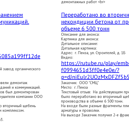
демонтажных работ <br>
ранением
Переработано во вторич
муникаций.
некондиции бетона от пр
объеме 6 500 тонн
Описание для анонса:
Картинка для анонса:
Детальное описание:
Детальная картинка:
Адрес: г. Пенза, ул. Строителей, д. 1Б
/5085a199ff12de
Видео:
https://rutube.ru/play/e
й завод органического
f0994651d3ff0e4e0e/?
p=dJniEulr2UOzMxDFZf5b
звели демонтаж
Заказчик: ООО "СМЦ"
даний и коммуникаций.
Место: г. Пенза
ров был демонтирован
Текстовый отзыв: На действующем пр
зрушителя компании ООО
было переработано во вторичный щеб
производства в объеме 6 500 тонн.
во вторичный щебень
На входе были разные фрагменты плит,
м комплексом.
арматуры и проволки.
На выходе Заказчик получил 2-е фрак
 м3.