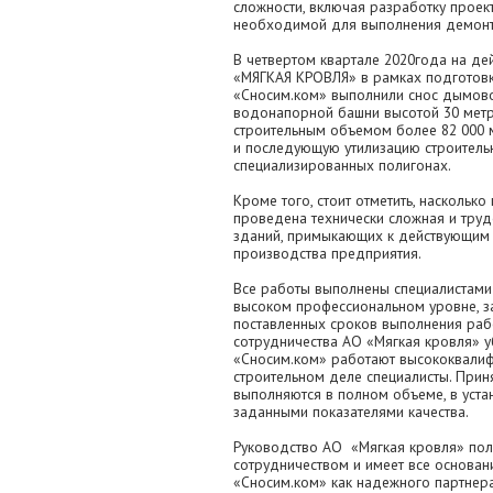
сложности, включая разработку проек
необходимой для выполнения демонт
В четвертом квартале 2020года на д
«МЯГКАЯ КРОВЛЯ» в рамках подготовк
«Сносим.ком» выполнили снос дымово
водонапорной башни высотой 30 метр
строительным объемом более 82 000 м
и последующую утилизацию строитель
специализированных полигонах.
Кроме того, стоит отметить, наскольк
проведена технически сложная и тру
зданий, примыкающих к действующим 
производства предприятия.
Все работы выполнены специалистам
высоком профессиональном уровне, з
поставленных сроков выполнения рабо
сотрудничества АО «Мягкая кровля» у
«Сносим.ком» работают высококвали
строительном деле специалисты. Прин
выполняются в полном объеме, в уста
заданными показателями качества.
Руководство АО «Мягкая кровля» по
сотрудничеством и имеет все основа
«Сносим.ком» как надежного партнера