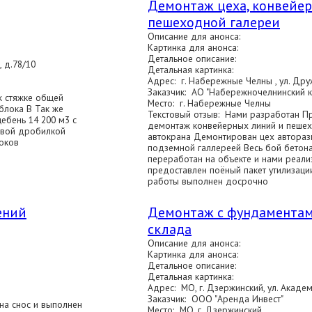
Демонтаж цеха, конвейе
пешеходной галереи
Описание для анонса:
Картинка для анонса:
Детальное описание:
 д.78/10
Детальная картинка:
Адрес: г. Набережные Челны , ул. Дру
Заказчик: АО "Набережночелнинский 
ж стяжке общей
Место: г. Набережные Челны
блока В Так же
Текстовый отзыв: Нами разработан Пр
ебень 14 200 м3 с
демонтаж конвейерных линий и пеше
овой дробилкой
автокрана Демонтирован цех автораз
роков
подземной галлереей Весь бой бетона
переработан на объекте и нами реали
предоставлен поёный пакет утилизаци
работы выполнен досрочно
ений
Демонтаж с фундамента
склада
Описание для анонса:
Картинка для анонса:
Детальное описание:
Детальная картинка:
Адрес: МО, г. Дзержинский, ул. Акаде
Заказчик: ООО "Аренда Инвест"
на снос и выполнен
Место: МО, г. Дзержинский