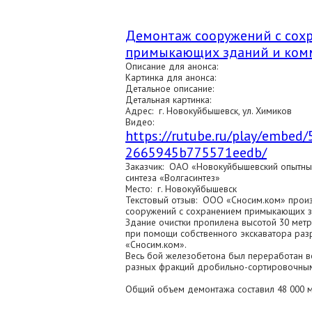
Демонтаж сооружений с сох
примыкающих зданий и ком
Описание для анонса:
Картинка для анонса:
Детальное описание:
Детальная картинка:
Адрес: г. Новокуйбышевск, ул. Химиков
Видео:
https://rutube.ru/play/embed
2665945b775571eedb/
Заказчик: ОАО «Новокуйбышевский опытны
синтеза «Волгасинтез»
Место: г. Новокуйбышевск
Текстовый отзыв: ООО «Сносим.ком» прои
сооружений с сохранением примыкающих з
Здание очистки пропилена высотой 30 мет
при помощи собственного экскаватора ра
«Сносим.ком».
Весь бой железобетона был переработан 
разных фракций дробильно-сортировочны
Общий объем демонтажа составил 48 000