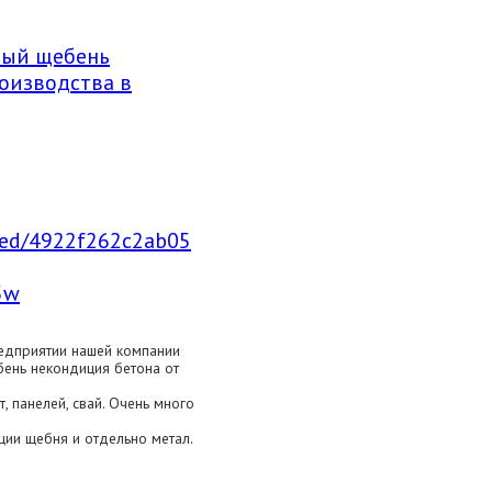
ный щебень
оизводства в
mbed/4922f262c2ab05
5w
едприятии нашей компании
ень некондиция бетона от
 панелей, свай. Очень много
ции щебня и отдельно метал.