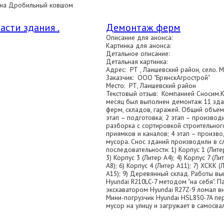
она Дробильный ковшом
сти здания .
Демонтаж ферм
Описание для анонса:
Картинка для анонса:
Детальное описание:
Детальная картинка:
Адрес: РТ , Лаишевский район, село. М
Заказчик: ООО "БрянскАгрострой"
Место: РТ, Лаишевский район
Текстовый отзыв: Компанией Сносим.К
месяц был выполнен демонтаж 11 зда
ферм, складов, гаражей. Общий объем 
этап – подготовка; 2 этап – произво
разборка с сортировкой строительного
приямков и каналов; 4 этап – произв
мусора. Снос зданий производили в 
последовательности: 1) Корпус 1 (Литер
3) Корпус 3 (Литер А4); 4) Корпус 7 (Ли
А8); 6) Корпус 4 (Литер А11); 7) ХСКК (
А15); 9) Деревянный склад. Работы в
Hyundai R210LC-7 методом "на себя". 
экскаватором Hyundai R27Z-9 ломал в
Мини-погрузчик Hyundai HSL850-7A п
мусор на улицу и загружает в самосвал