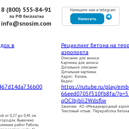
8 (800) 555-84-91
Напишите нам в telegram
по РФ бесплатно
Написать
info@snosim.com
ЕНЫ
ВЫПОЛНЕННЫЕ РАБОТЫ
КОНТАКТЫ
ОТЗЫВЫ КЛИЕНТОВ
док в
Рециклинг бетона на тер
аэропорта
Описание для анонса:
Картинка для анонса:
Детальное описание:
Детальная картинка:
Адрес: Казань
Видео:
d/467d14da736b00
https://rutube.ru/play/e
66eed0705f510fb8fa/?p=5
qOCIbjbli2Wdsflw
Заказчик: АО «Международный аэроп
Текстовый отзыв: Переработка бетона
 от 0,27 до 0,45 см.
городок. Вывезено
олнения работ Работы