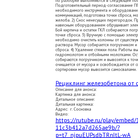
по разборке выполняются в следующей пос
Подготовительный период-согласование ПП
необходимого инструмента и оборудовани
коммуникаций, подготовка точки сброса, м
желоба. 2) Снос ненесущих перегородок. П
навесным оборудованием обрушивает элем
Бой кирпича и остатки ГКЛ собираются погр
точке сброса. 3) Вручную с помощью элект
необходимо очистить колонны от существу
раствора. Мусор собирается погрузчиком и 
сброса. 4) Удаление стяжки пола. Работы в
гидромолотом и отбойными молотками. Ост
собираются погрузчиком и вывозятся к точ
очищается от мусора и освобождается от сп
сортировки мусор вывозится самосвалами.
Рециклинг железобетона от с
Описание для анонса:
Картинка для анонса:
Детальное описание:
Детальная картинка:
Адрес: г. Сосновка
Видео:
https://rutube.ru/play/embe
11c3b412a7d265ae9b/?
p=t7_njpuEUPsdbTRnItL-wA