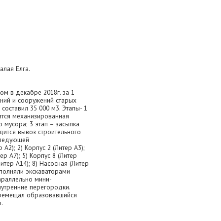
алая Елга.
ом в декабре 2018г. за 1
ний и сооружений старых
составил 35 000 м3. Этапы- 1
дится механизированная
 мусора; 3 этап – засыпка
одится вывоз строительного
следующей
 А2); 2) Корпус 2 (Литер А3);
тер А7); 5) Корпус 8 (Литер
Литер А14); 8) Насосная (Литер
ыполняли экскаваторами
Параллельно мини-
нутренние перегородки.
еремещал образовавшийся
.