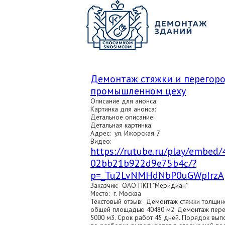
О КОМПАНИИ
ПАРК ТЕХНИКИ
НАШИ УСЛУГИ ▾
Ц
Демонтаж стяжки и перегоро
промышленном цеху
Описание для анонса:
Картинка для анонса:
Детальное описание:
Детальная картинка:
Адрес: ул. Ижорская 7
Видео:
https://rutube.ru/play/embe
02bb21b922d9e75b4c/?
p=_Tu2LvNMHdNbP0uGWpIrzA
Заказчик: ОАО ПКП "Меридиан"
Место: г. Москва
Текстовый отзыв: Демонтаж стяжки толщиной
общей площадью 40480 м2. Демонтаж пере
5000 м3. Срок работ 45 дней. Порядок вып