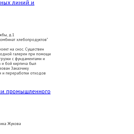
рных линий и
жбы, д.1
комбинат хлебопродуктов"
оект на снос. Существен
ходной галереи при помощи
грузки с фундаментами и
 и бой кирпича был
зован Заказчику
и и переработки отходов
ми промышленного
мика Жукова