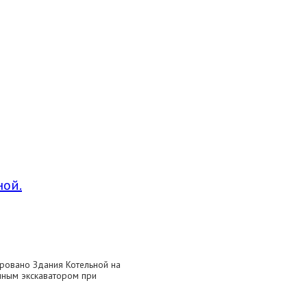
ной.
ровано Здания Котельной на
чным экскаватором при