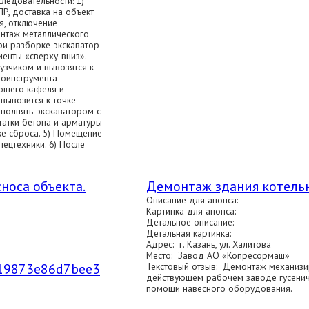
ледовательности: 1)
Р, доставка на объект
я, отключение
онтаж металлического
ри разборке экскаватор
енты «сверху-вниз».
узчиком и вывозятся к
роинструмента
ющего кафеля и
вывозится к точке
ыполнять экскаватором с
атки бетона и арматуры
ке сброса. 5) Помещение
ецтехники. 6) После
носа объекта.
Демонтаж здания котель
Описание для анонса:
Картинка для анонса:
Детальное описание:
Детальная картинка:
Адрес: г. Казань, ул. Халитова
Место: Завод АО «Копресормаш»
d/19873e86d7bee3
Текстовый отзыв: Демонтаж механизи
действующем рабочем заводе гусени
помощи навесного оборудования.