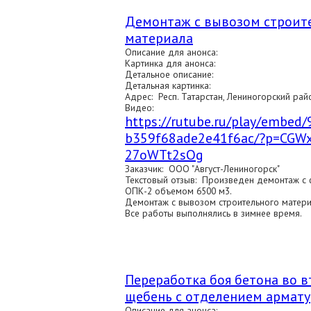
Демонтаж с вывозом строит
материала
Описание для анонса:
Картинка для анонса:
Детальное описание:
Детальная картинка:
Адрес: Респ. Татарстан, Лениногорский райо
Видео:
https://rutube.ru/play/embe
b359f68ade2e41f6ac/?p=CGW
27oWTt2sOg
Заказчик: ООО "Август-Лениногорск"
Текстовый отзыв: Произведен демонтаж с
ОПК-2 объемом 6500 м3.
Демонтаж с вывозом строительного матери
Все работы выполнялись в зимнее время.
Переработка боя бетона во 
щебень с отделением армат
Описание для анонса: